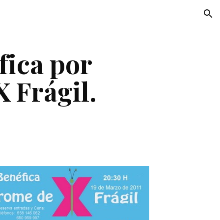
ion
ica por 
 Frágil.