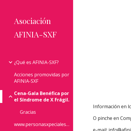
Sk
Asociación
AFINIA-SXF
¿Qué es AFINIA-SXF?
Acciones promovidas por
AFINIA-SXF
Cena-Gala Benéfica por
el Síndrome de X Frágil.
Información en l
Gracias
O pinche en Com
www.personasxpeciales.es
e-mail:
info@afini