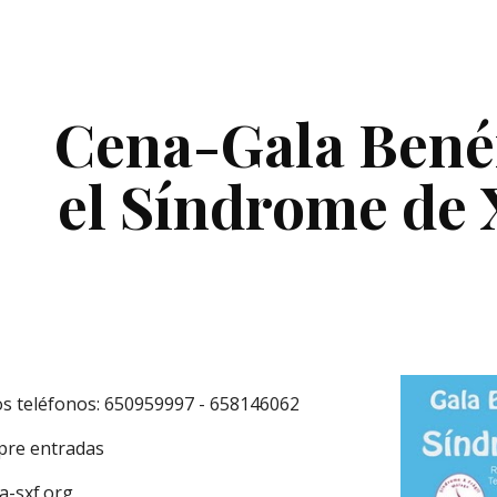
ip to main content
Skip to navigat
Cena-Gala Benéf
el Síndrome de X
os teléfonos: 650959997 - 658146062
pre entradas
a-sxf.org